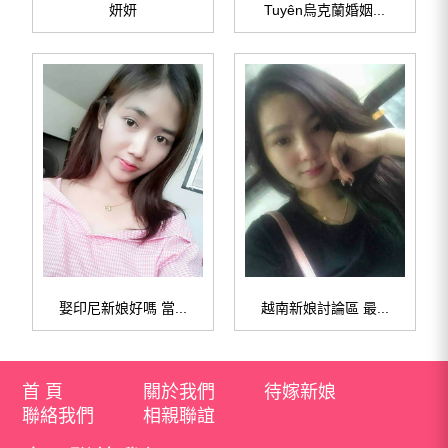
妍妍
Tuyên烏克蘭婚姻...
娶印尼新娘好嗎 當...
越南新娘討論區 最...
首 頁
關於我們
待嫁新娘
聯絡我們
相親聯誼