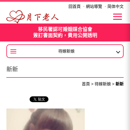
新新
回首頁
．
網站導覽
．
简体中文
移民署認可婚姻媒合協會
簽訂書面契約，費用公開透明
待嫁新娘
大陸新娘
新新
首頁
>
待嫁新娘
>
新新