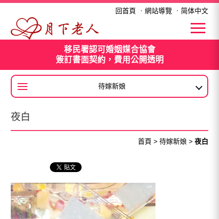
夜白
回首頁
．
網站導覽
．
简体中文
移民署認可婚姻媒合協會
簽訂書面契約，費用公開透明
待嫁新娘
大陸新娘
夜白
首頁
>
待嫁新娘
>
夜白