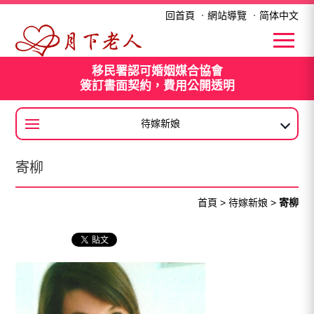
寄柳
回首頁
．
網站導覽
．
简体中文
移民署認可婚姻媒合協會
簽訂書面契約，費用公開透明
待嫁新娘
大陸新娘
寄柳
首頁
>
待嫁新娘
>
寄柳