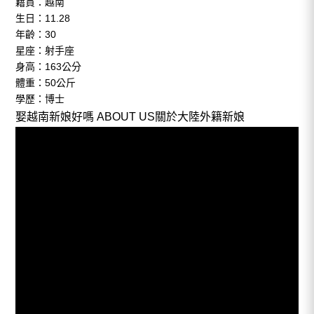
籍貫：越南
生日：11.28
年齡：30
星座：射手座
身高：163公分
體重：50公斤
學歷：博士
娶越南新娘好嗎
ABOUT US關於大陸外籍新娘