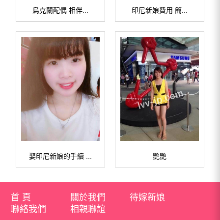
烏克蘭配偶 相伴...
印尼新娘費用 簡...
娶印尼新娘的手續 ...
艷艷
首 頁
關於我們
待嫁新娘
聯絡我們
相親聯誼