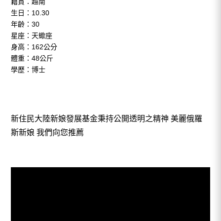
籍貫：越南
生日：10.30
年齡：30
星座：天蠍座
身高：162公分
體重：48公斤
學歷：博士
新住民大陸新娘發展基金秉持公開透明之精神
美麗俄羅
斯新娘 我們向您推薦