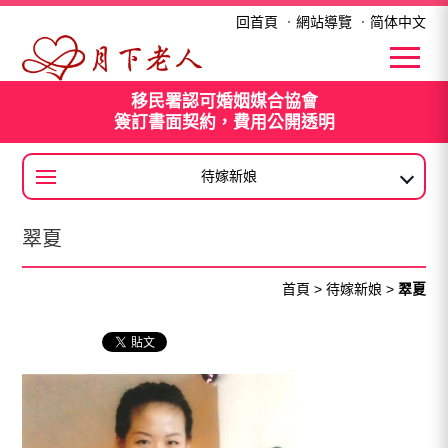
翠夏
回首頁
．
網站導覽
．
简体中文
移民署認可婚姻媒合協會
簽訂書面契約，費用公開透明
待嫁新娘
大陸新娘
翠夏
首頁
>
待嫁新娘
>
翠夏