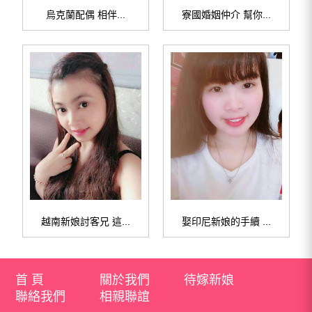
烏克蘭配偶 相伴...
寮國婚姻仲介 幫你...
越南新娘討客兄 這...
娶印尼新娘的手續 ...
首 頁
關於我們
待嫁新娘
聯絡我們
相親聯誼