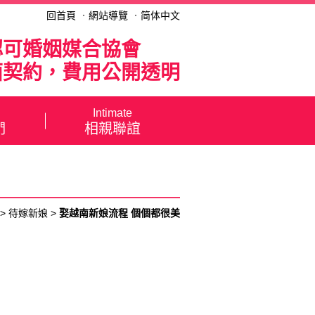
回首頁
．
網站導覽
．
简体中文
認可婚姻媒合協會
面契約，費用公開透明
Intimate
們
相親聯誼
>
待嫁新娘
>
娶越南新娘流程 個個都很美