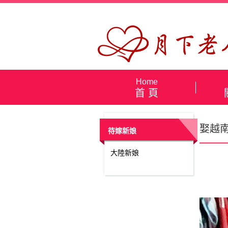
娶越南新娘流程 個個都很美
Home
首 頁
娶越
待嫁新娘
大陸新娘