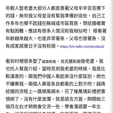
年輕人娶老婆大部分人都是靠著父母辛辛苦苦攢下
的錢，無奈我父母並沒有幫我準備好這些，自己工
作多年也攢不起錢在縣城或市區買房，想結婚確實
有點困難，應該有很多人情況和我相似吧！ 眼看著
年齡越來越大，也是非常著急，父母也很著急，沒
有成家感覺日子沒有盼頭。
https://vn-wife.com/product/
看到村裡很多娶了
、
做老婆，我
烏克蘭新娘
越南新娘
也托人幫我介紹，當時見到我老婆的時候，我是比
較滿意的，跟我們中國人看起來沒什麼區別，她也
不嫌棄我，兩個人算是各自都看的上對方吧！
越南
結婚
的流程上一路順風順水，花了幾萬塊彩禮把事
情辦了，沒有什麼波瀾，就是語言方面，剛開始三
個月左右才稍微會交流一些，學會漢語要一年左